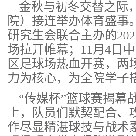
金秋与初冬交替之际
院）接连举办体育盛事。
研究生会联合主办的20
场拉开帷幕；11月4日
区足球场热血开赛，两
力为核心，为全院学子
“传媒杯”篮球赛揭幕
上，队员们默契配合、
作尽显精湛球技与战术