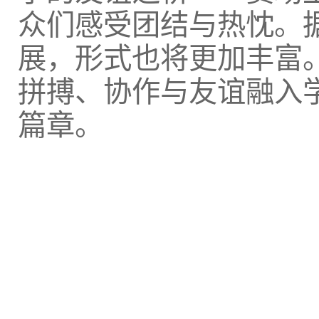
众们感受团结与热忱。据
展，形式也将更加丰富
拼搏、协作与友谊融入
篇章。