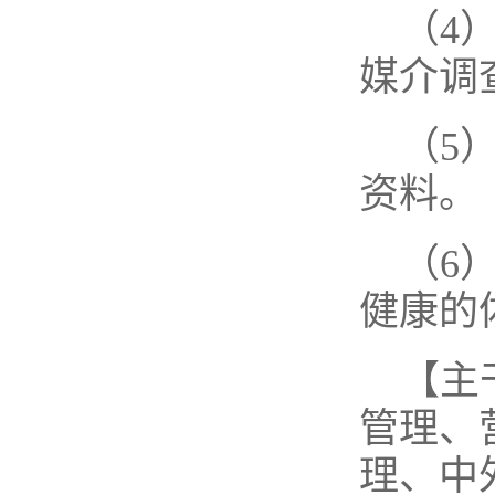
（4
媒介调
（5
资料。
（6
健康的
【主
管理、
理、中