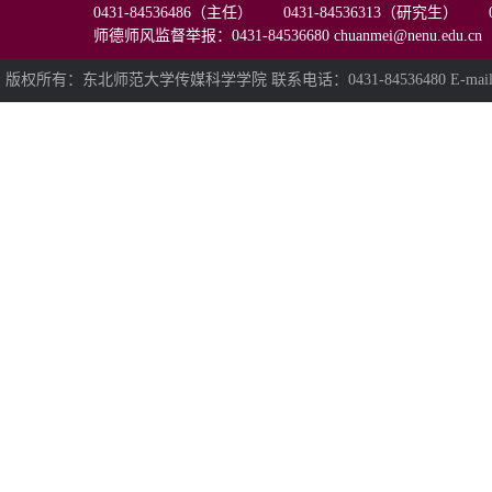
0431-84536486（主任） 0431-84536313（研究生） 0
师德师风监督举报：0431-84536680 chuanmei@nenu.edu.cn
版权所有：东北师范大学传媒科学学院 联系电话：0431-84536480 E-mail:chua