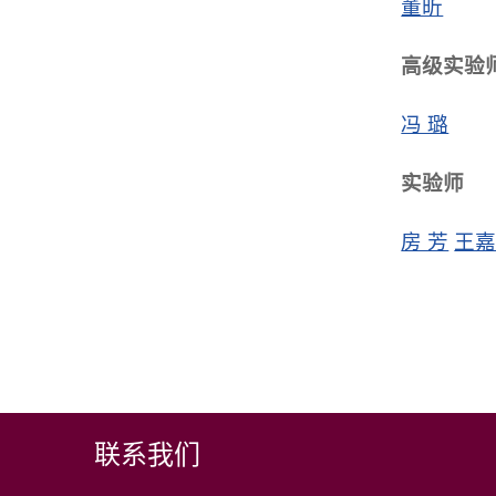
董昕
高级实验
冯 璐
实验师
房 芳
王
联系我们