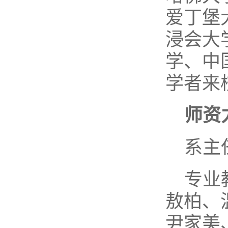
爱丁堡
浸会大
学、中
学者来
师资
系主
专业
敖柏、
尹家美