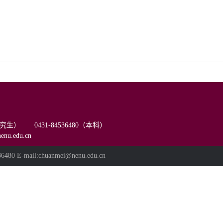
（研究生） 0431-84536480（本科）
u.edu.cn
ail:chuanmei@nenu.edu.cn