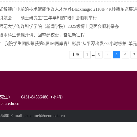
式解锁广电前沿技术赋能传媒人才培养Blackmagic 2110IP 4K转播车巡展
引航会——硕士研究生“三年早知道”培训会顺利举行
师范大学传媒科学学院（新闻学院）2025级博士见面会顺利举办
25级本科生党课开讲：回望建校史，奋进新征程
： 我院学生团队荣获第5届IM两岸青年影展"从平潭出发·72小时极拍"单
...
上页
1
3
4
5
6
7
（研究生） 0431-84536480（本科）
u.edu.cn
ail:chuanmei@nenu.edu.cn